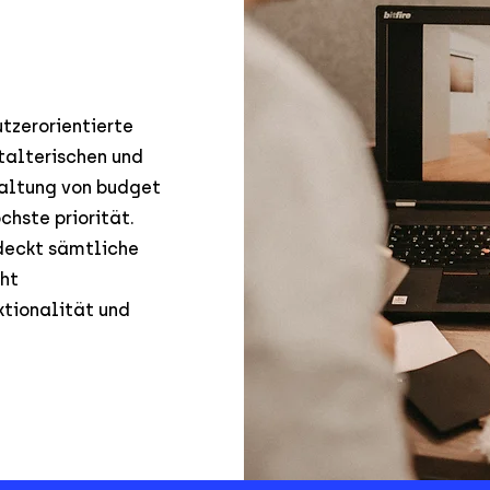
utzerorientierte
talterischen und
haltung von budget
chste priorität.
deckt sämtliche
ht
ktionalität und