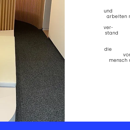
-wi
u
arbeiten
si
v
stand
-
die
me