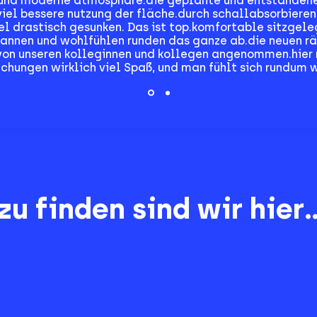
e und moderne atmosphäre.die geplante und entstanden
viel bessere nutzung der fläche.durch schallabsorbiere
l drastisch gesunken. Das ist top.komfortable sitzgel
annen und wohlfühlen runden das ganze ab.die neuen r
von unseren kolleginnen und kollegen angenommen.hier
chungen wirklich viel Spaß, und man fühlt sich rundum w
zu finden sind wir hier..