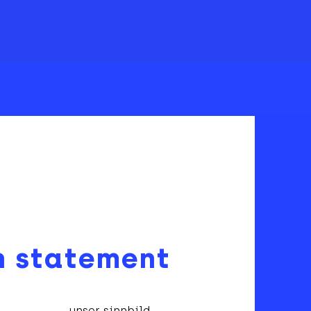
n statement
unser sinnbild