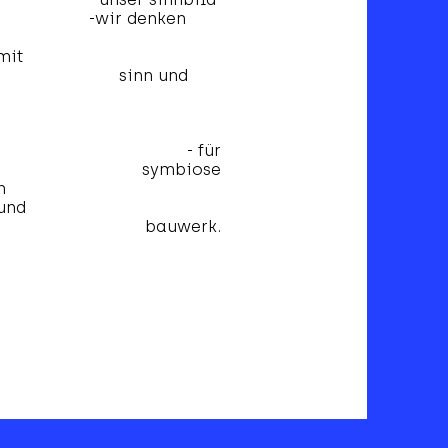
r denken
nd
 mit
nn und
er-
 für
 symbiose
von
nsch und
bauwerk.