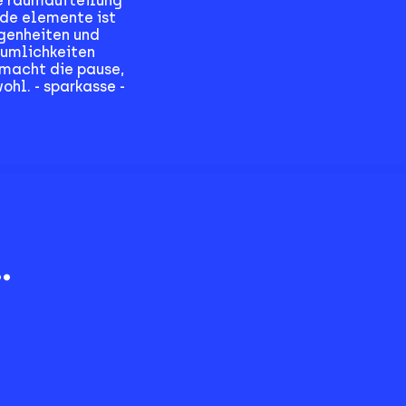
e raumaufteilung
nde elemente ist
egenheiten und
äumlichkeiten
 macht die pause,
ohl. - sparkasse -
.